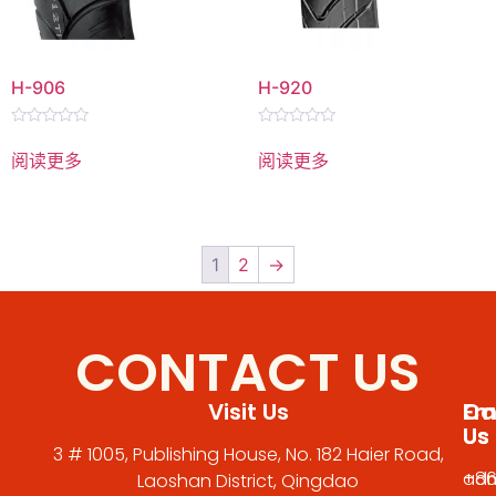
H-906
H-920
评
评
分
分
阅读更多
阅读更多
0
0
&sol;
&sol;
5
5
1
2
→
CONTACT US
Visit Us
Em
Cal
Us
Us
3 # 1005, Publishing House, No. 182 Haier Road,
adm
+86
Laoshan District, Qingdao