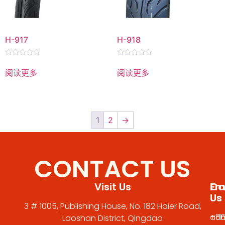
H-917
H-918
评
评
分
分
阅读更多
阅读更多
0
0
&sol;
&sol;
5
5
1
2
→
CONTACT US
Visit Us
Em
Cal
Us
Us
3 # 1005, Publishing House, No. 182 Haier Road,
adm
+86
Laoshan District, Qingdao