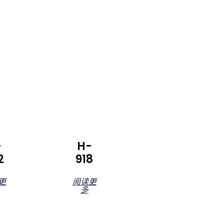
-
H-
2
918
更
阅读更
多