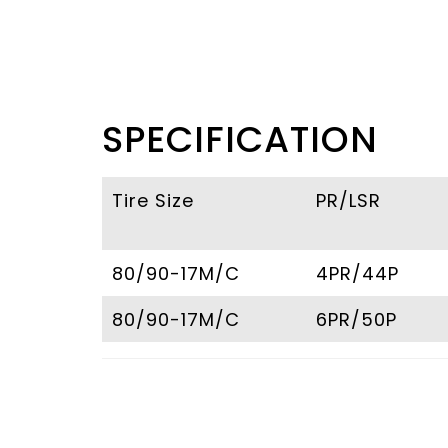
SPECIFICATION
Tire Size
PR/LSR
80/90-17M/C
4PR/44P
80/90-17M/C
6PR/50P