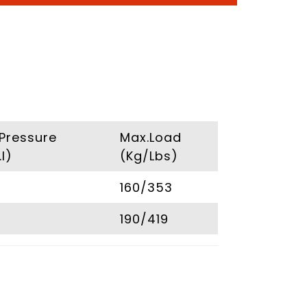
 Pressure
Max.Load
I)
(Kg/Lbs)
160/353
190/419