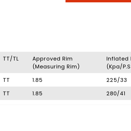
TT/TL
Approved Rim
Inflated
(Measuring Rim)
(Kpa/P.S.
TT
1.85
225/33
TT
1.85
280/41