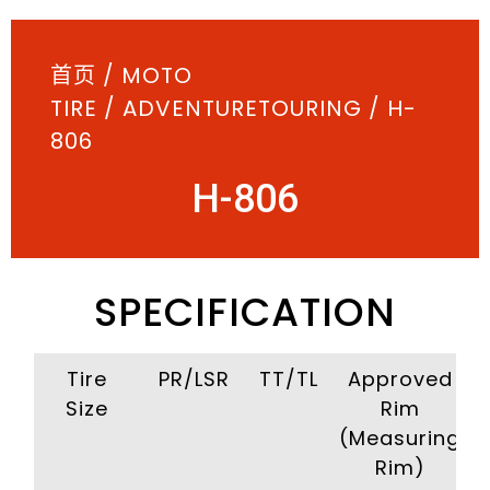
首页
/
MOTO
TIRE
/
ADVENTURETOURING
/ H-
806
H-806
SPECIFICATION
Tire
PR/LSR
TT/TL
Approved
Size
Rim
(Measuring
Rim)