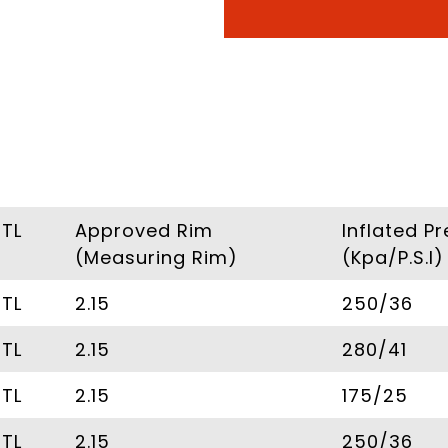
/TL
Approved Rim
Inflated P
(Measuring Rim)
(Kpa/P.S.I)
/TL
2.15
250/36
/TL
2.15
280/41
/TL
2.15
175/25
/TL
2.15
250/36