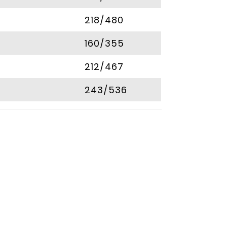
218/480
160/355
212/467
243/536