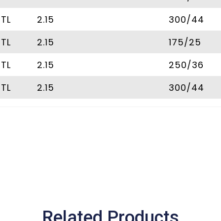
/TL
2.15
300/44
/TL
2.15
175/25
/TL
2.15
250/36
/TL
2.15
300/44
Related Products