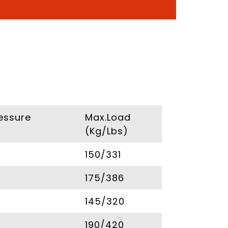
ressure
Max.Load
(Kg/Lbs)
150/331
175/386
145/320
190/420