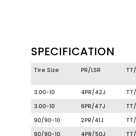
SPECIFICATION
Tire Size
PR/LSR
TT
3.00-10
4PR/42J
TT
3.00-10
6PR/47J
TT
90/90-10
2PR/41J
TT
90/90-10
4PR/50J
TT